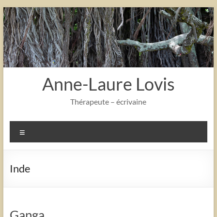
Aller
au
contenu
Anne-Laure Lovis
Thérapeute – écrivaine
Menu
Inde
Ganga