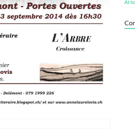
At h
Com